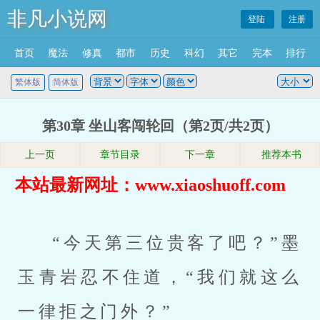
非凡小说网
登陆
注册
首页
魔法
修真
都市
历史
科幻
其它
完本
排行
繁体版
简体版
第30章 坐山客闯轮回（第2页/共2页）
上一页
章节目录
下一章
推荐本书
本站最新网址：www.xiaoshuoff.com
“今天第三位贵客了吧？”墨
玉青岩忍不住道，“我们就这么
一律拒之门外？”