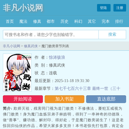
非凡小说网
登陆
注册
首页
魔法
修真
都市
历史
科幻
其它
完本
排行
搜索
非凡小说网
>
修真武侠
> 魔门败类章节列表
作 者：
惊涛骇浪
类 别：修真武侠
状 态：连载
最后更新：2025-11-18 19:31:30
最新章节：
第七千七百六十三章 最终一世（三十
一）
开始阅读
加入书架
直达底部
简介:
欺师灭祖，残害同门视为道门败类！不修佛法，屡犯五戒视为
佛门败类！身为魔门血炼宗弟子林皓明，得到了一串神奇的功德珠，
做“善事”、赚功德、解封印、得好处，于是魔门败类诞生了！这是老
惊回归仙侠的作品，希望大家多多支持！本书老惊先打包票，肯定会