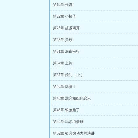
第19章 强盗
第22章 小椅子
第25章 赶紧离开
第28章 贵族
第31章 深夜疾行
第34章 上钩
第37章 婚礼 （上）
第40章 隐骑士
第43章 漂亮姐姐的恋人
第46章 银狼跑了
第49章 玛尔塔蒙难
第52章 极具煽动力的演讲