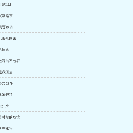
 引蛇出洞
 冤家路窄
 贝贾市场
 只要能回去
 男闺蜜
 包容与不包容
 跟我回去
 参加战斗
 水淹银狼
 被失火
 赛琳娜的怨愤
 冬季旅程