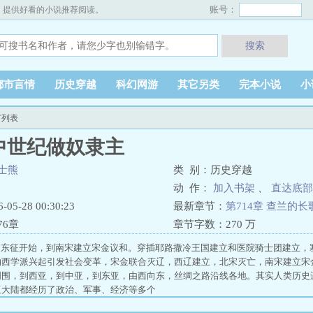
账号：
，提供好看的小说推荐阅读。
搜索
都市言情
历史穿越
科幻网游
其它另类
完本小说
小
节列表
中世纪做奴隶主
士熊
类 别：历史穿越
动 作：
加入书架
、
直达底部
5-28 00:30:23
最新章节：
第714章 查兰的
76章
章节字数：
270 万
军”东征开始，到南宋建立宋金议和。穿插耶路撒冷王国建立和医院骑士团建立，
纳西学派兴起引发社会变革，宋金联合灭辽，西辽建立，北宋灭亡，南宋建立宋
周围，到西亚，到中亚，到东亚，由西向东，丝绸之路沿线各地。其实人类历史
亚大陆都经历了政治、军事、经济等多个