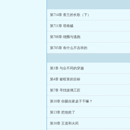
第714章 查兰的长歌（下）
第711章 塔格贼
第708章 绕圈与逃跑
第705章 有什么不吉祥的
第1章 与众不同的穿越
第4章 被暗算的目标
第7章 寻找玻璃工匠
第10章 你砸自家桌子干嘛？
第13章 把他抢了
第16章 王道和火药