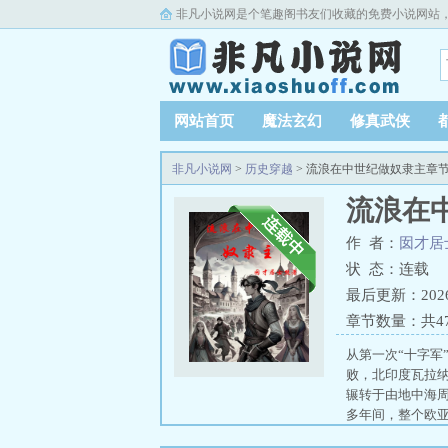
非凡小说网是个笔趣阁书友们收藏的免费小说网站
网站首页
魔法玄幻
修真武侠
非凡小说网
>
历史穿越
> 流浪在中世纪做奴隶主章
流浪在
作 者：
囡才居
状 态：连载
最后更新：2026-0
章节数量：共4
从第一次“十字
败，北印度瓦拉
辗转于由地中海
多年间，整个欧