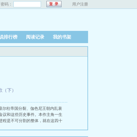
密码：
用户注册
说排行榜
阅读记录
我的书架
长歌（下）
塞尔柱帝国分裂、伽色尼王朝内乱衰
金议和这些历史事件。本作主角一生
进程是不可分割的整体，就在这四十