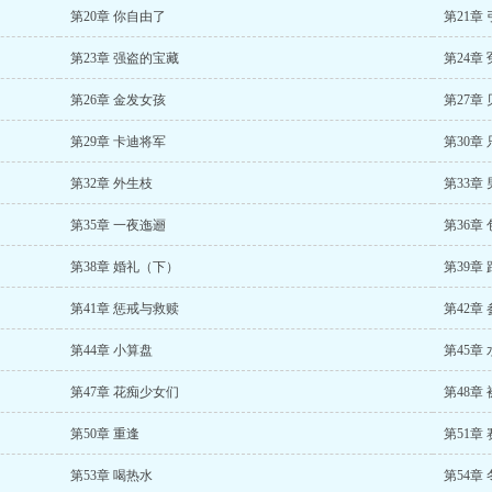
第20章 你自由了
第21章
第23章 强盗的宝藏
第24章
第26章 金发女孩
第27章
第29章 卡迪将军
第30章
第32章 外生枝
第33章
第35章 一夜迤逦
第36章
第38章 婚礼（下）
第39章
第41章 惩戒与救赎
第42章
第44章 小算盘
第45章
第47章 花痴少女们
第48章
第50章 重逢
第51章
第53章 喝热水
第54章