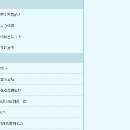
章 两头不靠的人
章 人心惶惶
章 纳特悉达（上）
章 孤灯撤围
伊德节
星空下启航
留在这里也挺好
 绿洲部落的另一面
 伙伴
 翻身奴隶的姿态