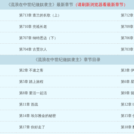
《流浪在中世纪做奴隶主》最新章节
（请刷新浏览器看最新章节）
第713章 查兰的长歌（上）
第712
第710章 兜祗长老
第709
第707章 纳特悉达（下）
第706
第704章 古贾尔人
第703
《流浪在中世纪做奴隶主》章节目录
第2章 不速之客
第3章 
第5章 踏上旅程
第6章 
第8章 要活一起活
第9章 
第11章 首战
第12章
第14章 埃尔雅金的秘密
第15章
第17章 你好走了
第18章