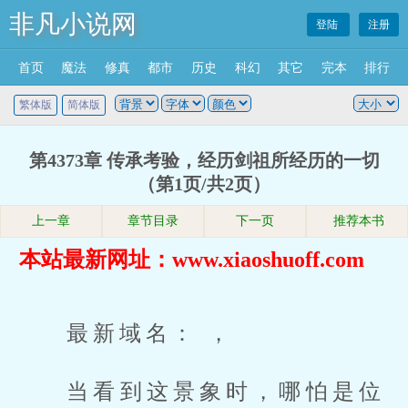
非凡小说网
登陆
注册
首页
魔法
修真
都市
历史
科幻
其它
完本
排行
繁体版
简体版
第4373章 传承考验，经历剑祖所经历的一切
（第1页/共2页）
上一章
章节目录
下一页
推荐本书
本站最新网址：www.xiaoshuoff.com
最新域名： ，
当看到这景象时，哪怕是位