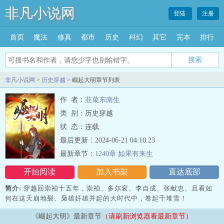
非凡小说网
登陆
注册
首页
魔法
修真
都市
历史
科幻
其它
完本
排行
搜索
非凡小说网
>
历史穿越
> 崛起大明章节列表
作 者：
韭菜东南生
类 别：历史穿越
状 态：连载
最后更新：2024-06-21 04:10:23
最新章节：
1240章 如果有来生
开始阅读
加入书架
直达底部
简介:
穿越回崇祯十五年，崇祯、多尔衮、李自成、张献忠、且看如
何在这天崩地裂、枭雄奸雄并起的大时代中，卷起千堆雪！
《崛起大明》最新章节
（请刷新浏览器看最新章节）