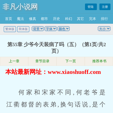
非凡小说网
登陆
注册
首页
魔法
修真
都市
历史
科幻
其它
完本
排行
繁体版
简体版
第55章 少爷今天装病了吗（五）（第1页/共2
页）
上一章
章节目录
下一页
推荐本书
本站最新网址：www.xiaoshuoff.com
何家和宋家不同,何老爷是
江衢都督的表弟,换句话说,是个