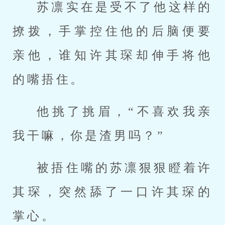
苏凛实在是受不了他这样的
撩拨，手掌控住他的后脑便要
亲他，谁知许其琛却伸手将他
的嘴捂住。
他挑了挑眉，“不喜欢我亲
我干嘛，你是渣男吗？”
被捂住嘴的苏凛狠狠瞪着许
其琛，突然舔了一口许其琛的
掌心。