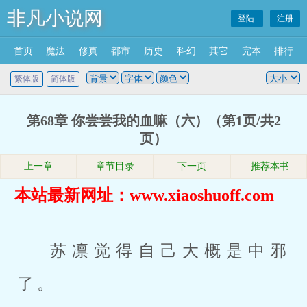
非凡小说网
登陆
注册
首页
魔法
修真
都市
历史
科幻
其它
完本
排行
繁体版
简体版
第68章 你尝尝我的血嘛（六）（第1页/共2
页）
上一章
章节目录
下一页
推荐本书
本站最新网址：www.xiaoshuoff.com
苏凛觉得自己大概是中邪
了。