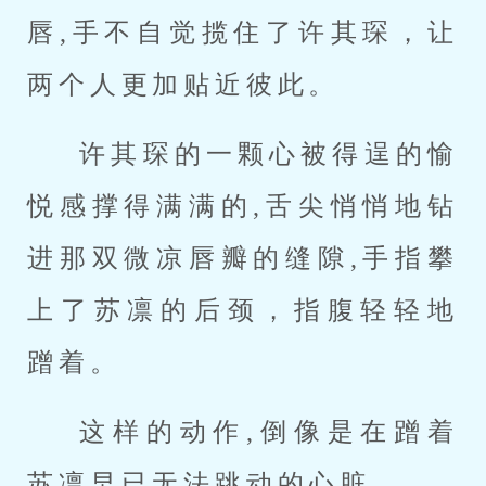
唇,手不自觉揽住了许其琛，让
两个人更加贴近彼此。
许其琛的一颗心被得逞的愉
悦感撑得满满的,舌尖悄悄地钻
进那双微凉唇瓣的缝隙,手指攀
上了苏凛的后颈，指腹轻轻地
蹭着。
这样的动作,倒像是在蹭着
苏凛早已无法跳动的心脏。