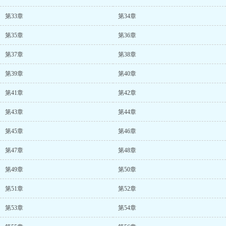
第33章
第34章
第35章
第36章
第37章
第38章
第39章
第40章
第41章
第42章
第43章
第44章
第45章
第46章
第47章
第48章
第49章
第50章
第51章
第52章
第53章
第54章