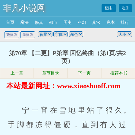
非凡小说网
登陆
注册
首页
魔法
修真
都市
历史
科幻
其它
完本
排行
繁体版
简体版
第70章 【二更】P第章 回忆终曲（第1页/共2
页）
上一章
章节目录
下一页
推荐本书
本站最新网址：www.xiaoshuoff.com
宁一宵在雪地里站了很久,
手脚都冻得僵硬，直到有人过