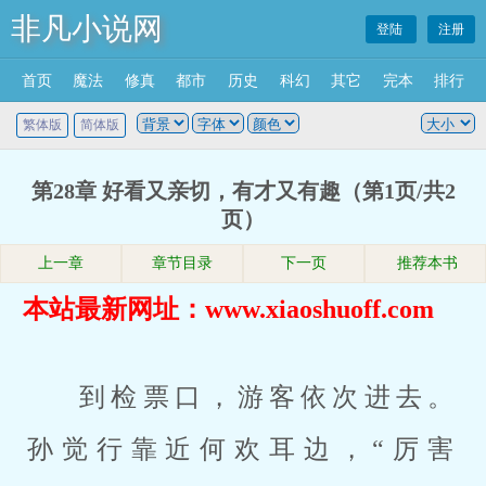
非凡小说网
登陆
注册
首页
魔法
修真
都市
历史
科幻
其它
完本
排行
繁体版
简体版
第28章 好看又亲切，有才又有趣（第1页/共2
页）
上一章
章节目录
下一页
推荐本书
本站最新网址：www.xiaoshuoff.com
到检票口，游客依次进去。
孙觉行靠近何欢耳边，“厉害