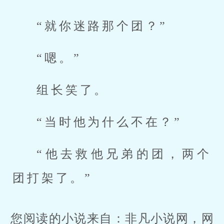
“就你迷路那个团？”
“嗯。”
组长笑了。
“当时他为什么不在？”
“他去救他兄弟的团，两个
团打架了。”
您阅读的小说来自：非凡小说网，网