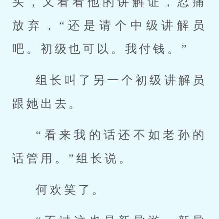
头，又看看他的讲解证，忍痛
放弃，“还是请个中级讲解员
吧。初级也可以。我付钱。”
组长叫了另一个初级讲解员
跟她出去。
“看来我的话还不如老孙的
话管用。”组长说。
何欢笑了。