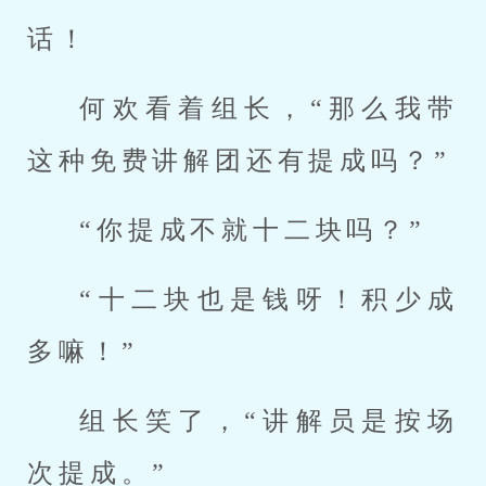
话！
何欢看着组长，“那么我带
这种免费讲解团还有提成吗？”
“你提成不就十二块吗？”
“十二块也是钱呀！积少成
多嘛！”
组长笑了，“讲解员是按场
次提成。”