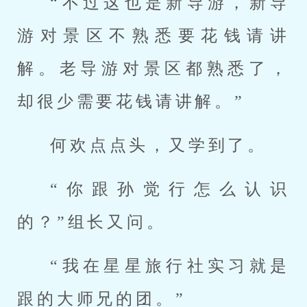
“不过这也是新导游，新导
游对景区不熟悉要花钱请讲
解。老导游对景区都熟悉了，
却很少需要花钱请讲解。”
何欢点点头，又学到了。
“你跟孙觉行怎么认识
的？”组长又问。
“我在星星旅行社实习就是
跟的大师兄的团。”