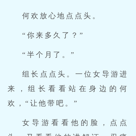
何欢放心地点点头。
“你来多久了？”
“半个月了。”
组长点点头。一位女导游进
来，组长看看站在身边的何
欢，“让他带吧。”
女导游看看他的脸，点点