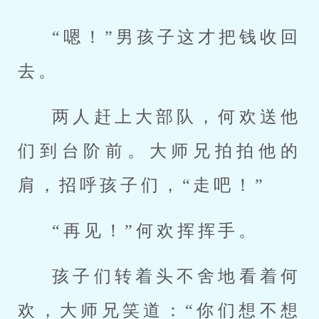
“嗯！”男孩子这才把钱收回
去。
两人赶上大部队，何欢送他
们到台阶前。大师兄拍拍他的
肩，招呼孩子们，“走吧！”
“再见！”何欢挥挥手。
孩子们转着头不舍地看着何
欢，大师兄笑道：“你们想不想