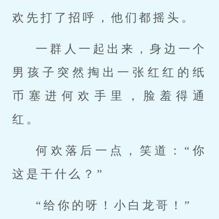
欢先打了招呼，他们都摇头。
一群人一起出来，身边一个
男孩子突然掏出一张红红的纸
币塞进何欢手里，脸羞得通
红。
何欢落后一点，笑道：“你
这是干什么？”
“给你的呀！小白龙哥！”