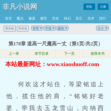
非凡小说网
登陆
注册
首页
魔法
修真
都市
历史
科幻
其它
完本
排行
繁体版
简体版
第178章 道高一尺魔高一丈（第1页/共2页）
上一章
章节目录
下一页
推荐本书
本站最新网址：www.xiaoshuoff.com
何欢这才站住，等梁铭追上
他，揽住他的肩，“铭铭好老
婆，带我去玉龙雪山，向纳西