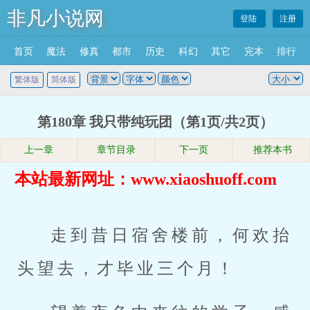
非凡小说网
登陆
注册
首页
魔法
修真
都市
历史
科幻
其它
完本
排行
繁体版
简体版
第180章 我只带纯玩团（第1页/共2页）
上一章
章节目录
下一页
推荐本书
本站最新网址：www.xiaoshuoff.com
走到昔日宿舍楼前，何欢抬
头望去，才毕业三个月！