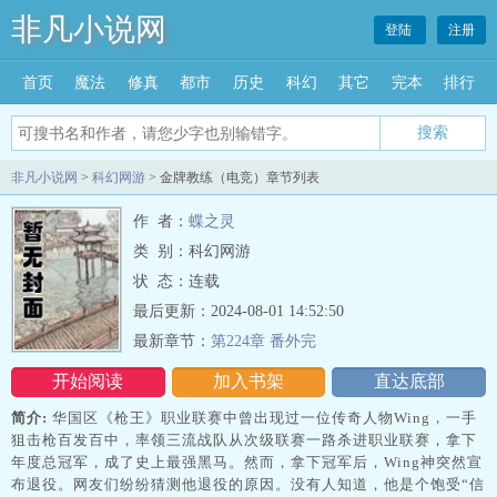
非凡小说网
登陆
注册
首页
魔法
修真
都市
历史
科幻
其它
完本
排行
搜索
非凡小说网
>
科幻网游
> 金牌教练（电竞）章节列表
作 者：
蝶之灵
类 别：科幻网游
状 态：连载
最后更新：2024-08-01 14:52:50
最新章节：
第224章 番外完
开始阅读
加入书架
直达底部
简介:
华国区《枪王》职业联赛中曾出现过一位传奇人物Wing，一手
狙击枪百发百中，率领三流战队从次级联赛一路杀进职业联赛，拿下
年度总冠军，成了史上最强黑马。然而，拿下冠军后，Wing神突然宣
布退役。网友们纷纷猜测他退役的原因。没有人知道，他是个饱受“信