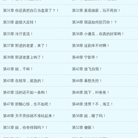
第31章 你还真把自己当盘菜了？！
第32章 釜底抽薪，玩不死你！
第33章 超级大反转！
第34章 我该如何惩罚你！？
第35章 冷汗直流！
第36章 小傻瓜，你真的好笨哟！
第37章 郭进的老婆，来了！
第38章 这剧本不对啊！
第39章 郭进老婆上钩了！
第40章 宁影帝！
第41章 姐，干杯！
第42章 放飞自我！
第43章 在线等，挺急的！
第44章 暴怒失控！
第45章 活的还不如一条狗！
第46章 跪下，叫爸爸！
第47章 胆颤心惊，生不如死！
第48章 渣男？不，海王！
第49章 天不亮你就不准站起来！
第50章 姐，睡了吗！
第51章 姐，你舍得我吗？！
第52章 傻眼！