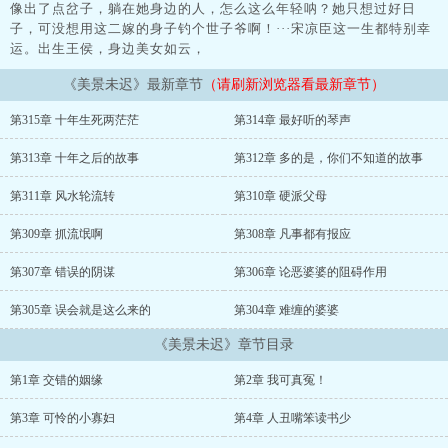
像出了点岔子，躺在她身边的人，怎么这么年轻呐？她只想过好日
子，可没想用这二嫁的身子钓个世子爷啊！···宋凉臣这一生都特别幸
运。出生王侯，身边美女如云，
《美景未迟》最新章节
（请刷新浏览器看最新章节）
第315章 十年生死两茫茫
第314章 最好听的琴声
第313章 十年之后的故事
第312章 多的是，你们不知道的故事
第311章 风水轮流转
第310章 硬派父母
第309章 抓流氓啊
第308章 凡事都有报应
第307章 错误的阴谋
第306章 论恶婆婆的阻碍作用
第305章 误会就是这么来的
第304章 难缠的婆婆
《美景未迟》章节目录
第1章 交错的姻缘
第2章 我可真冤！
第3章 可怜的小寡妇
第4章 人丑嘴笨读书少