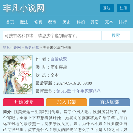
非凡小说网
登陆
注册
首页
魔法
修真
都市
历史
科幻
其它
完本
排行
搜索
非凡小说网
>
历史穿越
> 美景未迟章节列表
作 者：
白鹭成双
类 别：历史穿越
状 态：全本
最后更新：2024-09-16 20:59:09
最新章节：
第315章 十年生死两茫茫
开始阅读
加入书架
直达底部
简介:
沈美景这一生都特别倒霉。嫁了个男人吧，没洞房就死了。守
个寡吧，全家上下都想着算计她。她聪明的婆婆将她许给了年过半百
远在封地的宗亲燕王，沈美景没反抗。嫁，为什么不嫁？只要能让自
己过得舒坦，贞节是什么？别人的眼光又怎么了？可是大婚之日，好