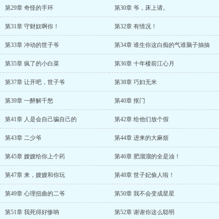
第29章 奇怪的手环
第30章 爷，床上请。
第31章 守财奴啊你！
第32章 有情况！
第33章 冲动的世子爷
第34章 谁生你这白痴的气谁脑子抽抽
第35章 疯了的小白菜
第36章 十年楼前江心月
第37章 让开吧，世子爷
第38章 巧妇无米
第39章 一醉解千愁
第40章 抠门
第41章 人是会自己骗自己的
第42章 给他们放个假
第43章 二少爷
第44章 进来的大麻烦
第45章 嫂嫂给你上个药
第46章 肥溜溜的全是油！
第47章 来，嫂嫂和你玩
第48章 世子妃偷人啦！
第49章 心理扭曲的二爷
第50章 我不会变成星星
第51章 我死得好惨呐
第52章 谢谢你这么聪明