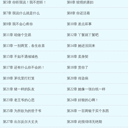
第5章 你听我说！我不想听！
第6章 狡猾的寡妇
第7章 我说什么就是什么
第8章 你还活着
第9章 我不会心疼你
第10章 差点坏事
第11章 咱做个交易
第12章 丫鬟就丫鬟吧
第13章 一别两宽，各生欢喜
第14章 她还没回来
第15章 不如不遇倾城色
第16章 卖身契
第17章 还有什么你不会的！
第18章 赏你了
第19章 茅坑里打灯笼
第20章 传染病
第21章 猪一样的队友
第22章 她像一张白纸一样
第23章 老王爷的心思
第24章 好狠的心啊！
第25章 为所欲为的世子爷
第26章 一百两银子买个东西
第27章 出尔反尔大丈夫
第28章 此恨绵绵无绝期