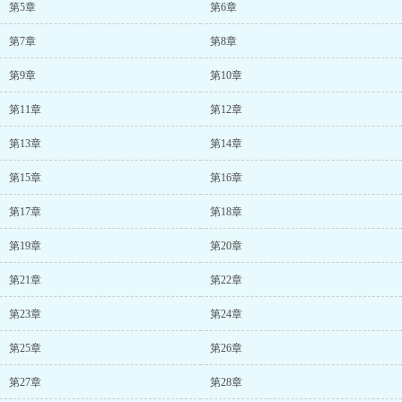
第5章
第6章
第7章
第8章
第9章
第10章
第11章
第12章
第13章
第14章
第15章
第16章
第17章
第18章
第19章
第20章
第21章
第22章
第23章
第24章
第25章
第26章
第27章
第28章