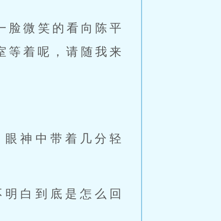
一脸微笑的看向陈平
室等着呢，请随我来
，眼神中带着几分轻
不明白到底是怎么回