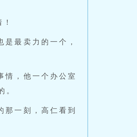
着！
也是最卖力的一个，
事情，他一个办公室
的。
的那一刻，高仁看到