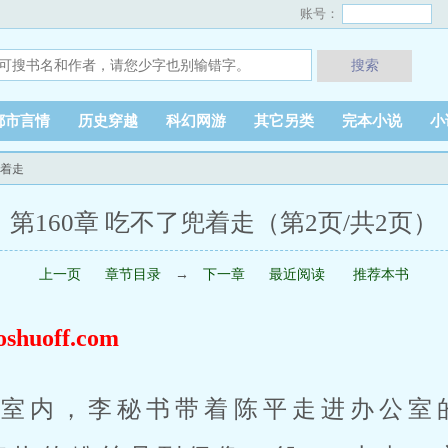
账号：
搜索
都市言情
历史穿越
科幻网游
其它另类
完本小说
小
兜着走
第160章 吃不了兜着走（第2页/共2页）
上一页
章节目录
→
下一章
最近阅读
推荐本书
uoff.com
公室内，李秘书带着陈平走进办公室