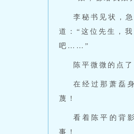
李秘书见状，
道：“这位先生，
吧……”
陈平微微的点了
在经过那萧磊
蔑！
看着陈平的背
事！