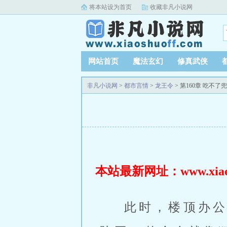
将本站设为首页
收藏非凡小说网
网站首页
魔法玄幻
修真武侠
非凡小说网
>
都市言情
>
龙王令
> 第160章 吃不了
本站最新网址：www.xiaosh
此时，楼顶办