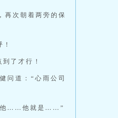
，再次朝着两旁的保
呼！
点到了才行！
健问道：“心雨公司
他……他就是……”