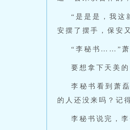
“是是是，我这
安摆了摆手，保安
“李秘书……”
要想拿下天美的
李秘书看到萧
的人还没来吗？记
李秘书说完，李