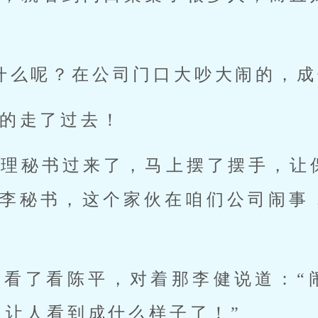
什么呢？在公司门口大吵大闹的，成
的走了过去！
经理秘书过来了，马上摆了摆手，让
“李秘书，这个家伙在咱们公司闹事
书看了看陈平，对着那李健说道：“
，让人看到成什么样子了！”