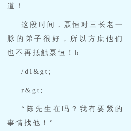
道！
这段时间，聂恒对三长老一
脉的弟子很好，所以方庶他们
也不再抵触聂恒！b
/di&gt;
r&gt;
“陈先生在吗？我有要紧的
事情找他！”