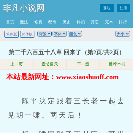
非凡小说网
登陆
注册
首页
魔法
修真
都市
历史
科幻
其它
完本
排行
繁体版
简体版
第二千六百五十八章 回来了（第2页/共2页）
上一页
章节目录
下一章
推荐本书
本站最新网址：www.xiaoshuoff.com
陈平决定跟着三长老一起去
见胡一啸。两天后！