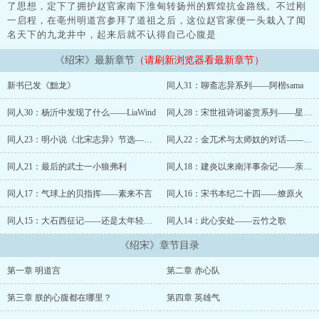
了思想，定下了拥护赵官家南下淮甸转扬州的辉煌抗金路线。不过刚
一启程，在亳州明道宫参拜了道祖之后，这位赵官家便一头栽入了闻
名天下的九龙井中，起来后就不认得自己心腹是
《绍宋》最新章节
（请刷新浏览器看最新章节）
新书已发《黜龙》
同人31：聊斋志异系列——阿楷sama
同人30：杨沂中发现了什么——LiaWind
同人28：宋世祖诗词鉴赏系列——星星下的小狼
同人23：明小说《北宋志异》节选——Tell小郭
同人22：金兀术与太师奴的对话——人生短短几度秋
同人21：最后的武士一小狼弗利
同人18：建炎以来南洋事杂记——亲自出马阿巴瑟
同人17：气球上的贝指挥——素来不言
同人16：宋书本纪二十四——燎原火
同人15：大石西征记——还是太年轻了123
同人14：此心安处——云竹之歌
《绍宋》章节目录
第一章 明道宫
第二章 赤心队
第三章 朕的心腹都在哪里？
第四章 英雄气