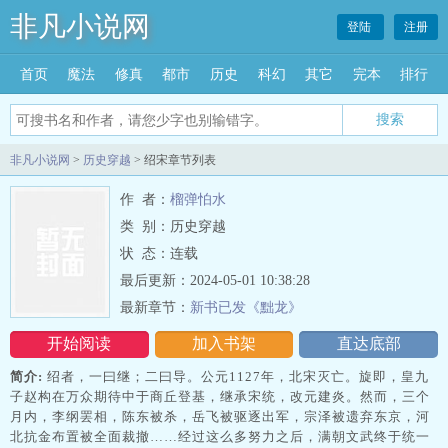
非凡小说网
登陆
注册
首页
魔法
修真
都市
历史
科幻
其它
完本
排行
搜索
非凡小说网
>
历史穿越
> 绍宋章节列表
作 者：
榴弹怕水
类 别：历史穿越
状 态：连载
最后更新：2024-05-01 10:38:28
最新章节：
新书已发《黜龙》
开始阅读
加入书架
直达底部
简介:
绍者，一曰继；二曰导。公元1127年，北宋灭亡。旋即，皇九
子赵构在万众期待中于商丘登基，继承宋统，改元建炎。然而，三个
月内，李纲罢相，陈东被杀，岳飞被驱逐出军，宗泽被遗弃东京，河
北抗金布置被全面裁撤……经过这么多努力之后，满朝文武终于统一