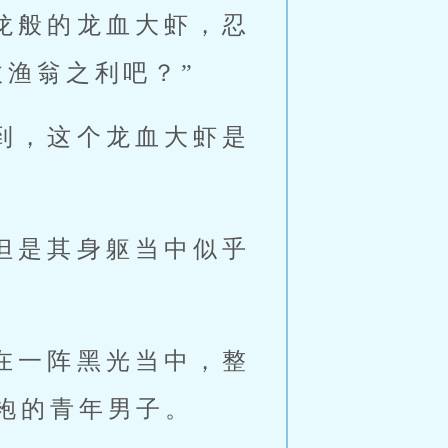
龙般的龙血大虾，忍
收渔翁之利吧？”
到，这个龙血大虾是
但是其身躯当中似乎
在一阵黑光当中，整
袍的青年男子。