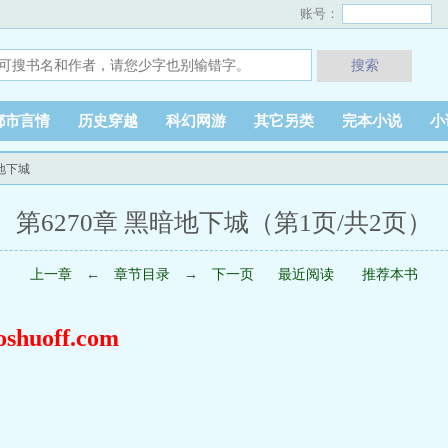
账号：
搜索
都市言情
历史穿越
科幻网游
其它另类
完本小说
小
暗地下城
第6270章 黑暗地下城（第1页/共2页）
上一章
←
章节目录
→
下一页
最近阅读
推荐本书
uoff.com