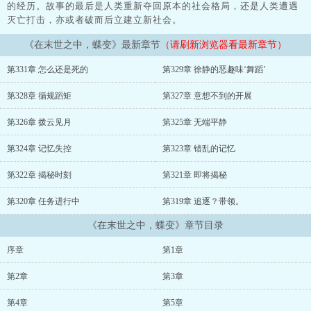
的经历。故事的最后是人类重新夺回原本的社会格局，还是人类遭遇
灭亡打击，亦或者破而后立建立新社会。
《在末世之中，蝶变》最新章节
（请刷新浏览器看最新章节）
第331章 怎么还是死的
第329章 徐静的恶趣味‘舞蹈’
第328章 循规蹈矩
第327章 意想不到的开展
第326章 拨云见月
第325章 无端平静
第324章 记忆失控
第323章 错乱的记忆
第322章 揭秘时刻
第321章 即将揭秘
第320章 任务进行中
第319章 追逐？带领。
《在末世之中，蝶变》章节目录
序章
第1章
第2章
第3章
第4章
第5章