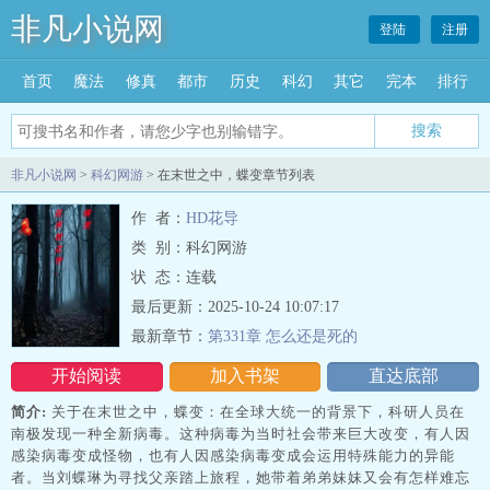
非凡小说网
登陆
注册
首页
魔法
修真
都市
历史
科幻
其它
完本
排行
搜索
非凡小说网
>
科幻网游
> 在末世之中，蝶变章节列表
作 者：
HD花导
类 别：科幻网游
状 态：连载
最后更新：2025-10-24 10:07:17
最新章节：
第331章 怎么还是死的
开始阅读
加入书架
直达底部
简介:
关于在末世之中，蝶变：在全球大统一的背景下，科研人员在
南极发现一种全新病毒。这种病毒为当时社会带来巨大改变，有人因
感染病毒变成怪物，也有人因感染病毒变成会运用特殊能力的异能
者。当刘蝶琳为寻找父亲踏上旅程，她带着弟弟妹妹又会有怎样难忘