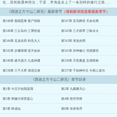
化，居然能通神得法，于是，李海益走上了一条别样的修行之路......
《西游之方寸山二师兄》最新章节
（请刷新浏览器看最新章节）
第548章 善因恶果 善尸得斩
第547章 玄鸟降世 天命在商
第546章 三云岛内 三霄悟道
第545章 三才辟界 三昧水火
第544章 见龙在田 利见大人
第543章 潜龙勿用
第542章 步履维艰 逆天改命
第541章 存神修心 另辟蹊径
第540章 诸天源力 九道神通
第539章 灭世磨盘 五洲简称
第538章 三千大界 准混元身
第537章 千劫神作主 今朝人道兴
《西游之方寸山二师兄》章节目录
第1章 今日方知我是我
第2章 九载磨凡心
第3章 明修行得菩提心
第4章 悟空拜师
第5章 终成仙
第6章 传承有序