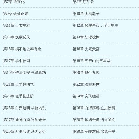
第7章 通变化
第8章 筋斗云
第9章 金仙正果
第10章 太清老子
第11章 天市星君
第12章 候星星官，浑天星主
第13章 妖猴反天
第14章 妖猴被擒
第15章 损不足以奉有余
第16章 大闹天宫
第17章 掌中佛国
第18章 五行山与五星劫
第19章 传法圆安 气鼎真功
第20章 修仙九境
第21章 天罡通明气
第22章 潜踪避世
第23章 金手指进阶
第24章 突飞猛进
第25章 白泽通明 劫修内乱
第26章 白泽辟邪 立志除魔
第27章 通神白泽 逆知未来
第28章 炼虚合道 悟道通玄
第29章 万事顺遂 法力无边
第30章 草蛇灰线 伏脉千里