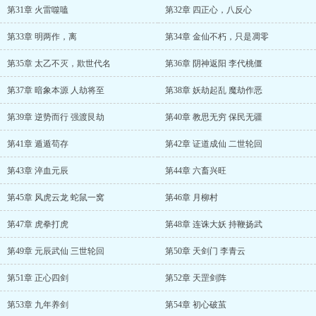
第31章 火雷噬嗑
第32章 四正心，八反心
第33章 明两作，离
第34章 金仙不朽，只是凋零
第35章 太乙不灭，欺世代名
第36章 阴神返阳 李代桃僵
第37章 暗象本源 人劫将至
第38章 妖劫起乱 魔劫作恶
第39章 逆势而行 强渡艮劫
第40章 教思无穷 保民无疆
第41章 遁遁苟存
第42章 证道成仙 二世轮回
第43章 淬血元辰
第44章 六畜兴旺
第45章 风虎云龙 蛇鼠一窝
第46章 月柳村
第47章 虎拳打虎
第48章 连诛大妖 持鞭扬武
第49章 元辰武仙 三世轮回
第50章 天剑门 李青云
第51章 正心四剑
第52章 天罡剑阵
第53章 九年养剑
第54章 初心破茧