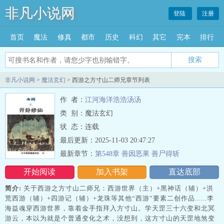
非凡小说网
登陆
注册
首页
魔法
修真
都市
历史
科幻
其它
完本
排行
搜索
非凡小说网
>
魔法玄幻
> 西游之方寸山二师兄章节列表
作 者：
江河海洋浩浩汤汤
类 别：魔法玄幻
状 态：连载
最后更新：2025-11-03 20:47:27
最新章节：
第548章 善因恶果 善尸得斩
开始阅读
加入书架
直达底部
简介:
关于西游之方寸山二师兄：西游世界（主）+黑神话（辅）+洪
荒西游（辅）+四游记（辅）+龙珠等其他“西游”要素二创作品......李
海益魂穿西游世界，靠着金手指拜入方寸山。学天罡三十六变和北冥
游云，本以为就是个普通变化之术，没想到，这方寸山的天罡地煞变