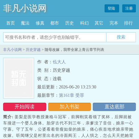
非凡小说网
登陆
注册
首页
魔法
修真
都市
历史
科幻
其它
完本
排行
搜索
非凡小说网
>
历史穿越
> 随母改嫁，我带全家上青云章节列表
作 者：
仫大人
类 别：历史穿越
状 态：连载
最后更新：2026-06-20 13:23:30
最新章节：
第161章 受罪
开始阅读
加入书架
直达底部
简介:
姜梨是医学教授兼格斗冠军，前脚刚笑着领了奖杯，后脚就被
车撞进一个婴儿身体。胎穿古代不到三年，亲爹没了音信，娘亲一心
守寡。守了五年，公婆看着骨瘦如柴的娘亲，痛心疾首地求娘亲带她
改嫁。听闻继父是村里出名的冷面阎王，人人惧之，怎么天天把她背