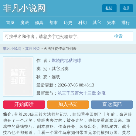
非凡小说网
登陆
注册
首页
魔法
修真
都市
历史
科幻
其它
完本
排行
搜索
非凡小说网
>
其它另类
> 火法狂徒传章节列表
作 者：
燃烧的地狱咆哮
类 别：其它另类
状 态：连载
最后更新：2026-07-05 08:48:13
最新章节：
第三千五百六十三章 剑魔
开始阅读
加入书架
直达底部
简介:
带着200级三转大法师的记忆，陆阳重生回到了十年前，命运跟
他开了一个玩笑，曾经失去过的，被夺走的，他都要重新拿回来。游
戏中的赚钱技巧、副本攻略、传奇任务、装备出处、图纸秘方、战斗
技巧他全都知道，且看一个重生玩家如何带着兄弟们横扫万国、焚尽