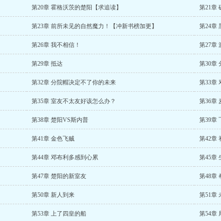
第20章 霍格沃茨的楚阳【求追读】
第21章
第23章 前所未见的自然魔力！【冲新书榜加更】
第24章
第26章 我不相信！
第27章
第29章 抵达
第30章
第32章 分院帽决定不了你的未来
第33章
第35章 室友不太友好该怎么办？
第36章
第38章 楚阳VS斯内普
第39章
第41章 金色飞贼
第42章
第44章 邓布利多感到心累
第45章
第47章 楚阳的新室友
第48章
第50章 新人到来
第51章
第53章 上了四皇的船
第54章