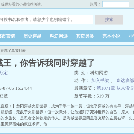
账号：
，提供好看的小说推荐阅读。
搜索
都市言情
历史穿越
科幻网游
其它另类
完本小说
小
时穿越了章节列表
贼王，你告诉我同时穿越了
万定
类 别：科幻网游
动 作：
加入书架
、
直达底部
7-05 16:24:44
最新章节：
第1071章 从来没
83章
章节字数：
519 万
魂宫殿！】楚阳穿越火影世界，成为千手一族一员，但似乎穿越的有点早，穿越
为超影级，无敌于火影世界！但一次意外，让他遇到了死神世界的自己，原来，
族的少族长，是忍者之神钦定的传人。是海贼世界里四皇香克斯的左膀右臂，史
界里脚踩宿傩的疯狂术师。他