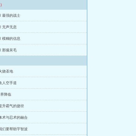
）
9章 最强的战士
6章 无声无息
3章 模糊的信息
0章 那撮呆毛
火烧圣地
鱼人空手道
树界降临
 提升霸气的捷径
 体术与忍术的融合
 我们要帮助宇智波