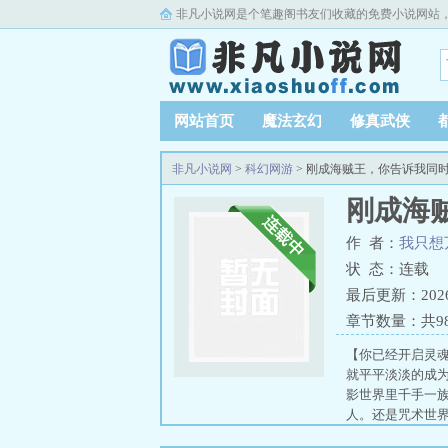
非凡小说网是个笔趣阁书友们收藏的免费小说网站
网站首页
魔法玄幻
修真武侠
非凡小说网
>
科幻网游
> 刚成海贼王，你告诉我同
刚成海
作 者：
我只想
状 态：连载
最后更新：2026-0
章节数量：共9
【你已经开启灵
就平平淡淡的成
影世界里千手一
人。还是咒术世