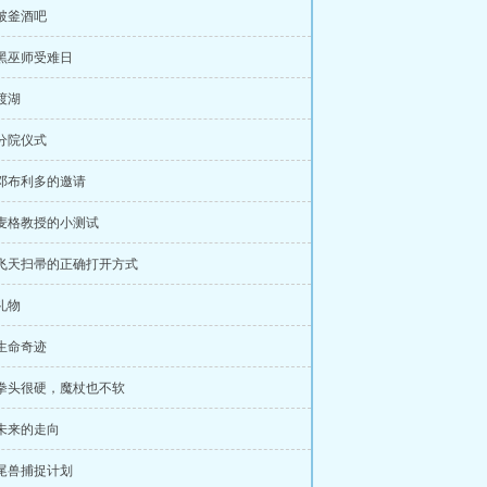
 破釜酒吧
 黑巫师受难日
 渡湖
 分院仪式
 邓布利多的邀请
 麦格教授的小测试
 飞天扫帚的正确打开方式
 礼物
 生命奇迹
 拳头很硬，魔杖也不软
 未来的走向
 尾兽捕捉计划