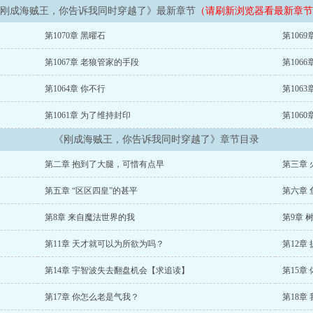
刚成海贼王，你告诉我同时穿越了》最新章节
（请刷新浏览器看最新章节
第1070章 黑曜石
第106
第1067章 老狼管家的手段
第106
第1064章 你不行
第106
第1061章 为了维持封印
第106
《刚成海贼王，你告诉我同时穿越了》章节目录
第二章 抱到了大腿，可惜有点早
第三章 
第五章 “区区四皇”的甚平
第六章 
第8章 来自魔法世界的我
第9章 
第11章 天才就可以为所欲为吗？
第12章
第14章 宇智波失去翻盘机会【求追读】
第15章
第17章 你怎么老是气我？
第18章