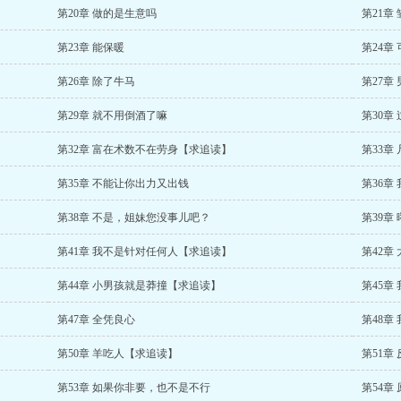
第20章 做的是生意吗
第21章
第23章 能保暖
第24章
第26章 除了牛马
第27章
第29章 就不用倒酒了嘛
第30章
第32章 富在术数不在劳身【求追读】
第33章
第35章 不能让你出力又出钱
第36章
第38章 不是，姐妹您没事儿吧？
第39章
第41章 我不是针对任何人【求追读】
第42章
第44章 小男孩就是莽撞【求追读】
第45章
第47章 全凭良心
第48章
第50章 羊吃人【求追读】
第51章
第53章 如果你非要，也不是不行
第54章