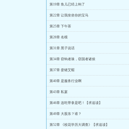
第19章 鱼儿已经上钩了
第22章 让我坐坐你的宝马
第25章 下午茶
第28章 名模
第31章 黑子说话
第34章 窃钩者诛，窃国者诸侯
第37章 娄猪艾豭
第40章 是服务行业啊
第43章 私宴
第46章 连吃带拿是吧！【求追读】
第49章 大股东？谁？
第52章 《校花学历大调查》【求追读】