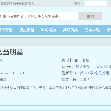
账号：
，提供好看的小说推荐阅读。
搜索
都市言情
历史穿越
科幻网游
其它另类
完本小说
小
么当明星
凉
类 别：都市言情
动 作：
加入书架
、
直达底部
7-08 10:57:18
最新章节：
第371章 物尽其用
06章
章节字数：
115 万
坑成失信人的王曜重生了。于是，这辈子请来了张三保驾护航“干明星什么最重要