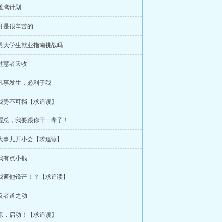
 雏鹰计划
 可是很辛苦的
 男大学生就业指南挑战吗
 过慧者天收
 凡事发生，必利于我
 我势不可挡【求追读】
 曜总，我要跟你干一辈子！
 大事儿开小会【求追读】
 我有点小钱
 我避他锋芒！？【求追读】
 反者道之动
 原，启动！【求追读】