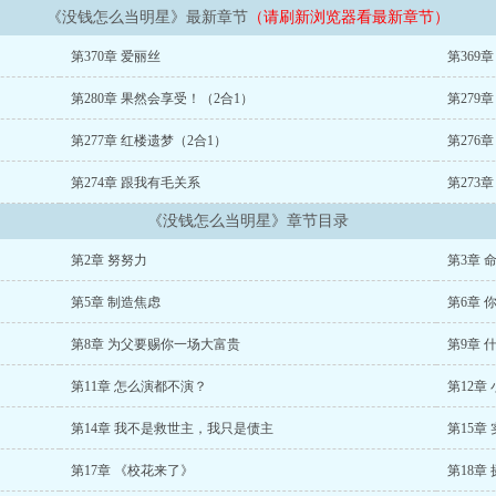
《没钱怎么当明星》最新章节
（请刷新浏览器看最新章节）
第370章 爱丽丝
第369
第280章 果然会享受！（2合1）
第279
第277章 红楼遗梦（2合1）
第276
第274章 跟我有毛关系
第273
《没钱怎么当明星》章节目录
第2章 努努力
第3章 
第5章 制造焦虑
第6章 
第8章 为父要赐你一场大富贵
第9章 
第11章 怎么演都不演？
第12章
第14章 我不是救世主，我只是债主
第15章
第17章 《校花来了》
第18章