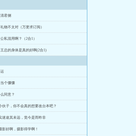
章 清君侧
章 礼物不太对（万更求订阅）
章 公私混用啊？（2合1）
章 王总的身体是真的好啊(2合1)
命运
你当个馕馕
什么同意？
 小伙子，你不会真的想要改台本吧？
 实迷途其未远，觉今是而昨非
 摄影好啊，摄影得学啊！