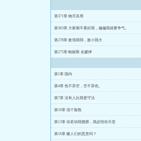
第371章 物尽其用
第363章 大家都不看好我，偏偏我就要争气。
第278章 敌强我弱，敌小我大
第275章 帕丽斯 名媛摔
第1章 国内
第4章 色不异空，空不异色。
第7章 没有人比我更守法
第10章 混个脸熟
第13章 你若动我翅膀，我必毁你天堂
第16章 赌人们的恶意吗？