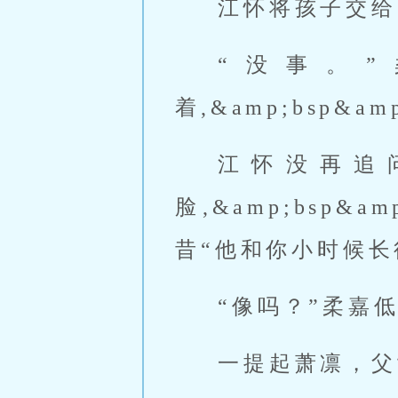
江怀将孩子交给
“没事。
着,&amp;bsp&
江怀没再追问,
脸,&amp;bsp&a
昔“他和你小时候长
“像吗？”柔嘉
一提起萧凛，父