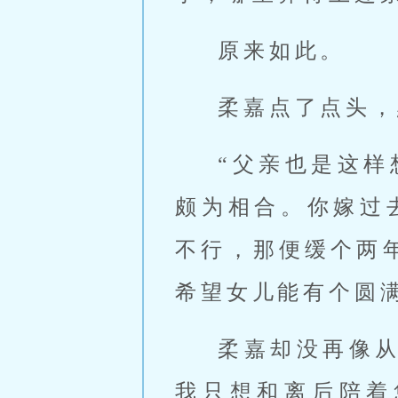
原来如此。
柔嘉点了点头，
“父亲也是这
颇为相合。你嫁过
不行，那便缓个两
希望女儿能有个圆
柔嘉却没再像
我只想和离后陪着