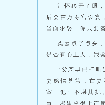
江怀移开了眼
后会在万寿宫设宴
当面求娶，你只要
柔嘉点了点头
是否有心上人，我
“父亲早已打听
妻感情甚笃，亡妻
室，他正不堪其扰
事，哪里算得上连累