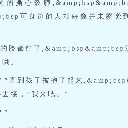
撕心裂肺,&amp;bsp&amp
&amp;bsp可身边的人却好像并未
。
脸都红了,&amp;bsp&amp;b
了哄。
”直到孩子被抱了起来,&amp;bsp&
去接，“我来吧。”
？”