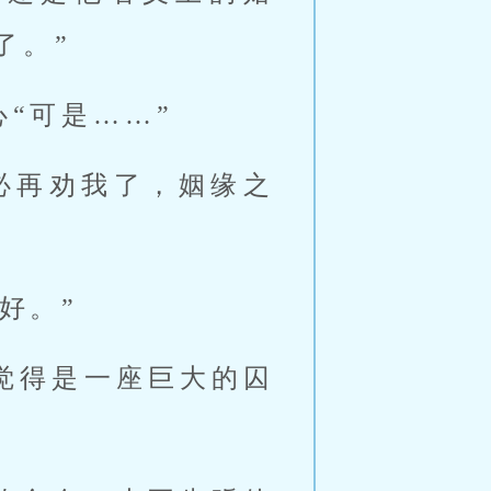
了。”
“可是……”
必再劝我了，姻缘之
好。”
觉得是一座巨大的囚