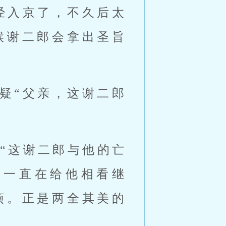
经入京了，不久后太
候谢二郎会拿出圣旨
疑“父亲，这谢二郎
“这谢二郎与他的亡
却一直在给他相看继
烦。正是两全其美的