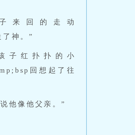
子来回的走动
走了神。”
看着那孩子红扑扑的小
&amp;bsp回想起了往
都说他像他父亲。”