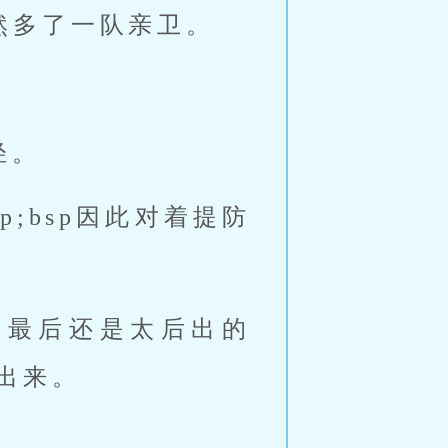
口果然多了一队亲卫。
轻。
p;bsp因此对着提防
bsp最后还是太后出的
了出来。