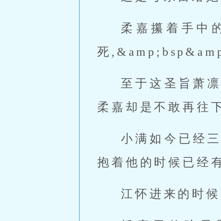
柔嘉攥着手中的圣
死,&amp;bsp&
至于这圣旨萧凛知
柔嘉却是不敢再往
小满如今已经三个
抱着他的时候已经
江怀进来的时候