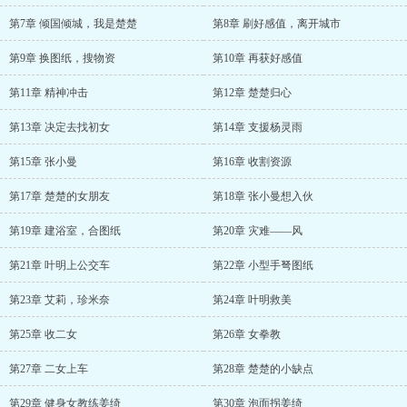
第7章 倾国倾城，我是楚楚
第8章 刷好感值，离开城市
第9章 换图纸，搜物资
第10章 再获好感值
第11章 精神冲击
第12章 楚楚归心
第13章 决定去找初女
第14章 支援杨灵雨
第15章 张小曼
第16章 收割资源
第17章 楚楚的女朋友
第18章 张小曼想入伙
第19章 建浴室，合图纸
第20章 灾难——风
第21章 叶明上公交车
第22章 小型手弩图纸
第23章 艾莉，珍米奈
第24章 叶明救美
第25章 收二女
第26章 女拳教
第27章 二女上车
第28章 楚楚的小缺点
第29章 健身女教练姜绮
第30章 泡面拐姜绮