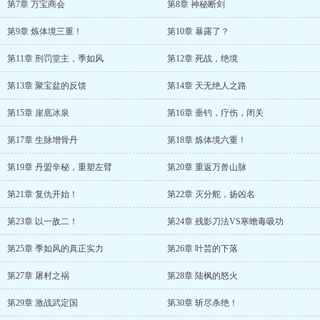
第7章 万宝商会
第8章 神秘断剑
第9章 炼体境三重！
第10章 暴露了？
第11章 刑罚堂主，季如风
第12章 死战，绝境
第13章 聚宝盆的反馈
第14章 天无绝人之路
第15章 崖底冰泉
第16章 垂钓，疗伤，闭关
第17章 生脉增骨丹
第18章 炼体境六重！
第19章 丹盟辛秘，重塑左臂
第20章 重返万兽山脉
第21章 复仇开始！
第22章 灭分舵，扬凶名
第23章 以一敌二！
第24章 残影刀法VS寒蟾毒吸功
第25章 季如风的真正实力
第26章 叶芸的下落
第27章 屠村之祸
第28章 陆枫的怒火
第29章 激战武定国
第30章 斩尽杀绝！