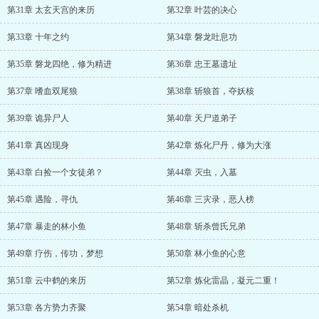
第31章 太玄天宫的来历
第32章 叶芸的决心
第33章 十年之约
第34章 磐龙吐息功
第35章 磐龙四绝，修为精进
第36章 忠王墓遗址
第37章 嗜血双尾狼
第38章 斩狼首，夺妖核
第39章 诡异尸人
第40章 天尸道弟子
第41章 真凶现身
第42章 炼化尸丹，修为大涨
第43章 白捡一个女徒弟？
第44章 灭虫，入墓
第45章 遇险，寻仇
第46章 三灾录，恶人榜
第47章 暴走的林小鱼
第48章 斩杀曾氏兄弟
第49章 疗伤，传功，梦想
第50章 林小鱼的心意
第51章 云中鹤的来历
第52章 炼化雷晶，凝元二重！
第53章 各方势力齐聚
第54章 暗处杀机