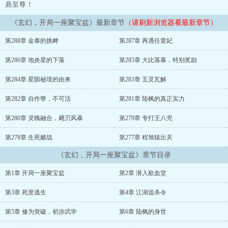
鼎至尊！
《玄幻，开局一座聚宝盆》最新章节
（请刷新浏览器看最新章节）
第288章 金泰的挑衅
第287章 再遇任萱妃
第286章 地炎星的下落
第285章 大比落幕，特别奖励
第284章 星陨秘境的由来
第283章 五灵瓦解
第282章 自作孽，不可活
第281章 陆枫的真正实力
第280章 灵魄融合，飓刃风暴
第279章 专打王八壳
第278章 生死赌战
第277章 程旭猿出关
《玄幻，开局一座聚宝盆》章节目录
第1章 开局一座聚宝盆
第2章 潜入歃血堂
第3章 死里逃生
第4章 江湖追杀令
第5章 修为突破，初涉武学
第6章 陆枫的身世