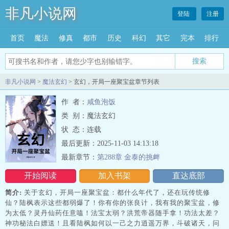
非凡小说网
登陆
注册
首页
魔法
修真
都市
历史
科幻
其它
完本
排行
搜索
非凡小说网
>
魔法玄幻
> 玄幻，开局一座聚宝盆章节列表
作 者：
咸鱼泡饭
类 别：魔法玄幻
状 态：连载
最后更新：2025-11-03 14:13:18
最新章节：
第288章 金泰的挑衅
开始阅读
加入书架
直达底部
简介:
关于玄幻，开局一座聚宝盆：都什么年代了，还在玩传统修
仙？陆枫表示这些都弱爆了！你有你的张良计，我有我的聚宝盆，修
为太低？灵丹仙药任意嗑！法宝太弱？洪荒帝器随手拿！功法太差？
神功秘法白嫖送！且看陆枫如何以一己之力逍遥万界，斗破诸天，问