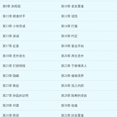
第9章 灰暗面
第10章 老友重逢
第11章 棋逢对手
第12章 诋毁
第13章 小有所成
第14章 打服
第15章 谈成
第16章 约定
第17章 赴宴
第18章 宴会开始
第19章 意外发生
第20章 再生意外
第21章 打探情报
第22章 于家继承人
第23章 隐瞒
第24章 修炼境界
第25章 叛徒
第26章 混入内部
第27章 孙磊的证明
第28章 陈桦的变故
第29章 对轰
第30章 收服
第31章 阵容
第32章 好友重逢