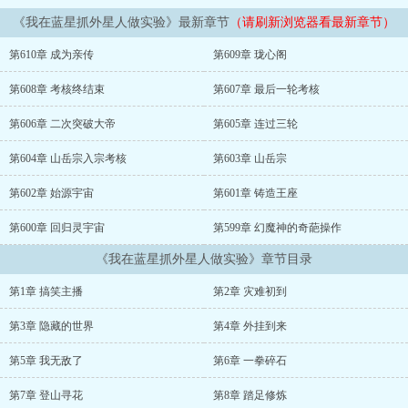
《我在蓝星抓外星人做实验》最新章节
（请刷新浏览器看最新章节）
第610章 成为亲传
第609章 珑心阁
第608章 考核终结束
第607章 最后一轮考核
第606章 二次突破大帝
第605章 连过三轮
第604章 山岳宗入宗考核
第603章 山岳宗
第602章 始源宇宙
第601章 铸造王座
第600章 回归灵宇宙
第599章 幻魔神的奇葩操作
《我在蓝星抓外星人做实验》章节目录
第1章 搞笑主播
第2章 灾难初到
第3章 隐藏的世界
第4章 外挂到来
第5章 我无敌了
第6章 一拳碎石
第7章 登山寻花
第8章 踏足修炼