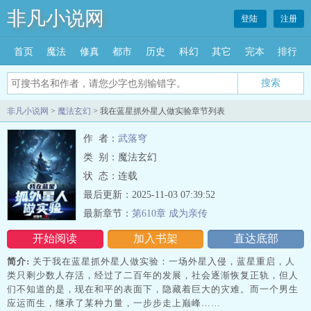
非凡小说网
登陆
注册
首页
魔法
修真
都市
历史
科幻
其它
完本
排行
搜索
非凡小说网
>
魔法玄幻
> 我在蓝星抓外星人做实验章节列表
作 者：
武落穹
类 别：魔法玄幻
状 态：连载
最后更新：2025-11-03 07:39:52
最新章节：
第610章 成为亲传
开始阅读
加入书架
直达底部
简介:
关于我在蓝星抓外星人做实验：一场外星入侵，蓝星重启，人
类只剩少数人存活，经过了二百年的发展，社会逐渐恢复正轨，但人
们不知道的是，现在和平的表面下，隐藏着巨大的灾难。而一个男生
应运而生，继承了某种力量，一步步走上巅峰……